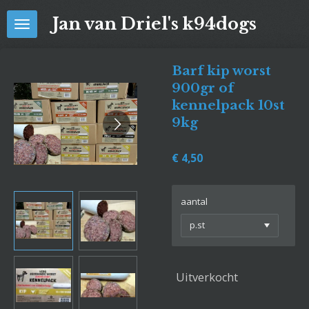
Ga
Jan van Driel's k94dogs
direct
naar
de
Barf kip worst
hoofdinhoud
900gr of
kennelpack 10st
9kg
€ 4,50
aantal
Uitverkocht