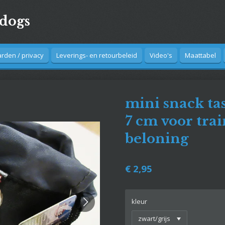
4dogs
den / privacy
Leverings- en retourbeleid
Video's
Maattabel
mini snack tas
7 cm voor tra
beloning
€ 2,95
kleur