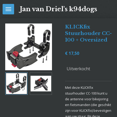
Ga
Jan van Driel's k94dogs
direct
naar
de
KLICKfix
hoofdinhoud
Stuurhouder CC-
100 + Oversized
€ 17,50
Uitverkocht
Met deze KLICKfix
stuurhouder CC-100 kunt u
de antenne voor bikejoring
en fietsmanden (die geschikt
zijn voor KLICKfix) bevestigen
aan uw stuur. Bij deze