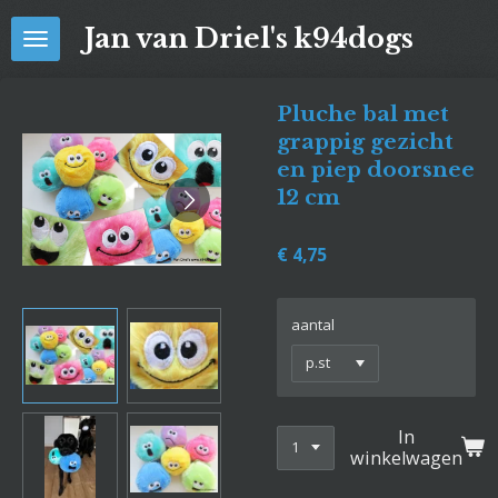
Ga
Jan van Driel's k94dogs
direct
naar
de
Pluche bal met
hoofdinhoud
grappig gezicht
en piep doorsnee
12 cm
€ 4,75
aantal
In
winkelwagen