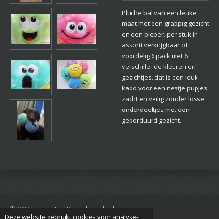
Pluche bal van een leuke
maat met een grappig gezicht
en een pieper. per stuk in
assorti verkrijgbaar of
voordelig 6 pack met 6
verschillende kleuren en
gezichtjes. dat is een leuk
kado voor een nestje pupjes.
zacht en veilig zonder losse
onderdeeltjes met een
geborduurd gezicht.
© 2022 Jan van Driel Dierenbenodigdheden
Deze website gebruikt cookies voor analyse-