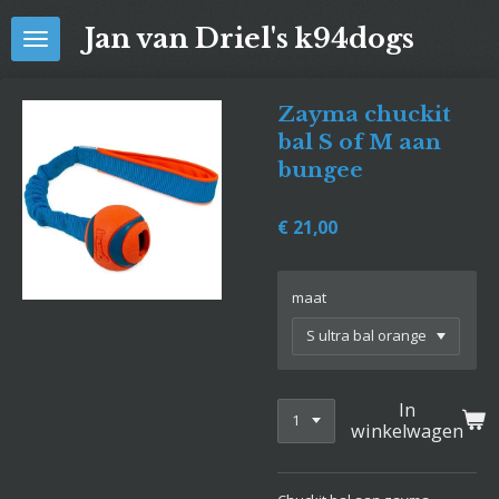
Ga
Jan van Driel's k94dogs
direct
naar
de
Zayma chuckit
hoofdinhoud
bal S of M aan
bungee
€ 21,00
maat
In
winkelwagen