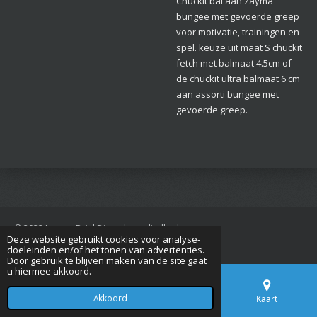
Chuckit bal aan zayma
bungee met gevoerde greep
voor motivatie, trainingen en
spel. keuze uit maat S chuckit
fetch met balmaat 4.5cm of
de chuckit ultra balmaat 6 cm
aan assorti bungee met
gevoerde greep.
© 2022 Jan van Driel Dierenbenodigdheden
Deze website gebruikt cookies voor analyse-
Powered by
JouwWeb
doeleinden en/of het tonen van advertenties.
Door gebruik te blijven maken van de site gaat
u hiermee akkoord.
Akkoord
E-mailadres
Telefoonnummer
Kaart