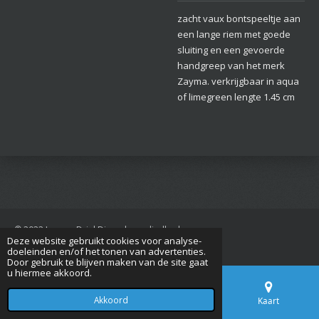
zacht vaux bontspeeltje aan
een lange riem met goede
sluiting en een gevoerde
handgreep van het merk
Zayma. verkrijgbaar in aqua
of limegreen lengte 1.45 cm
© 2022 Jan van Driel Dierenbenodigdheden
Deze website gebruikt cookies voor analyse-
Powered by
JouwWeb
doeleinden en/of het tonen van advertenties.
Door gebruik te blijven maken van de site gaat
u hiermee akkoord.
Akkoord
E-mailadres
Telefoonnummer
Kaart