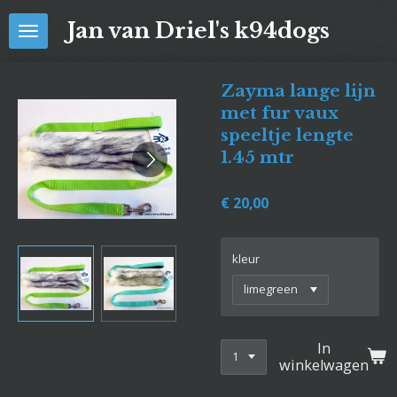
Ga
Jan van Driel's k94dogs
direct
naar
de
Zayma lange lijn
hoofdinhoud
met fur vaux
speeltje lengte
1.45 mtr
€ 20,00
kleur
In
winkelwagen