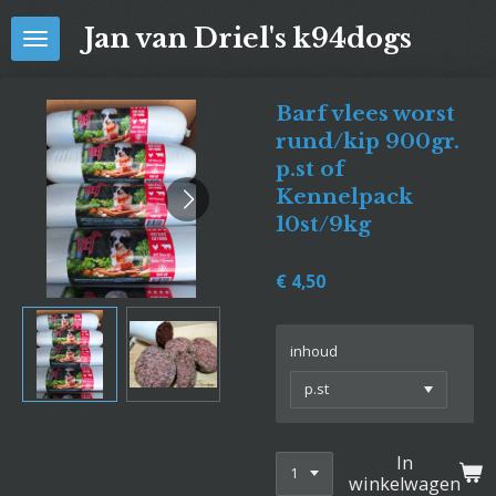
Ga
Jan van Driel's k94dogs
direct
naar
de
Barf vlees worst
hoofdinhoud
rund/kip 900gr.
p.st of
Kennelpack
10st/9kg
€ 4,50
inhoud
In
winkelwagen