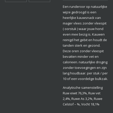
Een runderoor op natuurlijke
wijze gedroogd is een
heerlijke kauwsnack van
mager vlees zonder vleespit
( oorstuk ) waar jouw hond
even mee bezig is. Kauwen
reinigd het gebit en houdt de
tanden sterk en gezond.
Deze oren zonder vleespit
bevatten minder vet en
calorieen. natuurlijke droging
zonder toevoegingen en zijn
lang houdbaar. per stuk / per
10 of een voordelige bulkzak.
Analytische samenstelling
Ruw eiwit 76,3%, Ruw vet
2,4%, Ruwe As 3,2%, Ruwe
Celstof – %, Vocht 18,1%