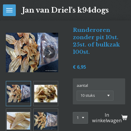
Ga
Jan van Driel's k94dogs
direct
naar
de
Runderoren
hoofdinhoud
zonder pit 10st.
25st. of bulkzak
100st.
€ 6,95
aantal
In
winkelwagen