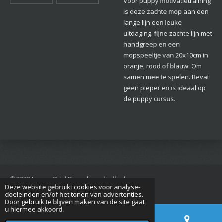
Voor puppy motivatietraining
is deze zachte mop aan een
lange lijn een leuke
uitdaging. fijne zachte lijn met
handgreep en een
mopspeeltje van 20x10cm in
oranje, rood of blauw. Om
samen mee te spelen. Bevat
geen pieper en is ideaal op
de puppy cursus.
© 2022 Jan van Driel Dierenbenodigdheden
Deze website gebruikt cookies voor analyse-
Powered by
JouwWeb
doeleinden en/of het tonen van advertenties.
Door gebruik te blijven maken van de site gaat
u hiermee akkoord.