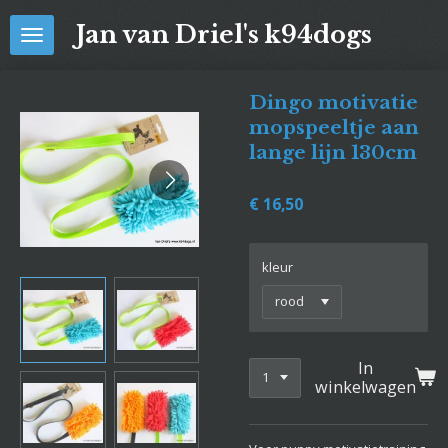
Ga
Jan van Driel's k94dogs
direct
naar
de
Dingo motivatie
hoofdinhoud
mopspeeltje aan
lange lijn 130cm
€ 16,50
kleur
In
winkelwagen