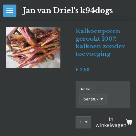
Ga
Jan van Driel's k94dogs
direct
naar
de
Kalkoenpoten
hoofdinhoud
gerookt 100%
kalkoen zonder
toevoeging
€ 2,50
aantal
In
winkelwagen