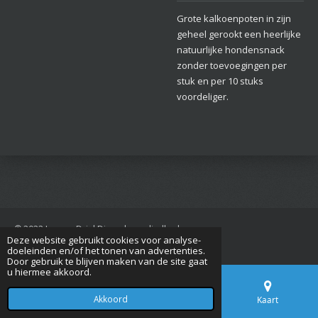
Grote kalkoenpoten in zijn
geheel gerookt een heerlijke
natuurlijke hondensnack
zonder toevoegingen per
stuk en per 10 stuks
voordeliger.
© 2022 Jan van Driel Dierenbenodigdheden
Deze website gebruikt cookies voor analyse-
Powered by
JouwWeb
doeleinden en/of het tonen van advertenties.
Door gebruik te blijven maken van de site gaat
u hiermee akkoord.
Akkoord
E-mailadres
Telefoonnummer
Kaart