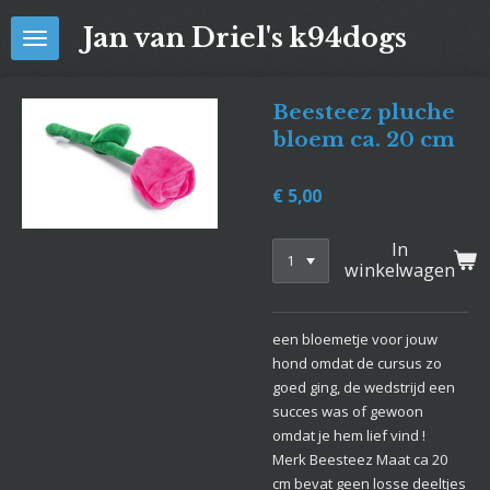
Ga
Jan van Driel's k94dogs
direct
naar
de
Beesteez pluche
hoofdinhoud
bloem ca. 20 cm
€ 5,00
In
winkelwagen
een bloemetje voor jouw
hond omdat de cursus zo
goed ging, de wedstrijd een
succes was of gewoon
omdat je hem lief vind !
Merk Beesteez Maat ca 20
cm bevat geen losse deeltjes