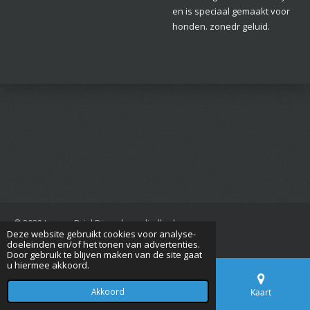
en is speciaal gemaakt voor
honden. zonedr geluid.
© 2022 Jan van Driel Dierenbenodigdheden
Deze website gebruikt cookies voor analyse-
Powered by
JouwWeb
doeleinden en/of het tonen van advertenties.
Door gebruik te blijven maken van de site gaat
u hiermee akkoord.
Akkoord
E-mailadres
Telefoonnummer
Kaart