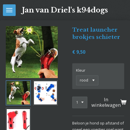
Ga
Jan van Driel's k94dogs
direct
naar
de
Treat launcher
hoofdinhoud
brokjes schieter
€ 9,50
Kleur
In
winkelwagen
Beloon je hond op afstand of
speel een voertjes spel want