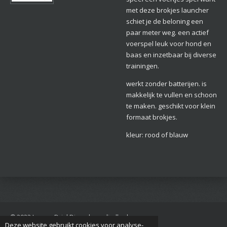
met deze brokjes launcher
schiet je de beloning een
paar meter weg. een actief
voerspel leuk voor hond en
baas en inzetbaar bij diverse
trainingen.
werkt zonder batterijen. is
makkelijk te vullen en schoon
te maken. geschikt voor klein
formaat brokjes.
kleur: rood of blauw
© 2022 Jan van Driel Dierenbenodigdheden
Deze website gebruikt cookies voor analyse-