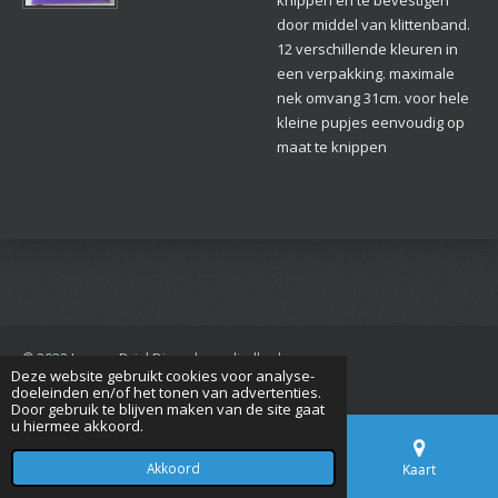
door middel van klittenband.
12 verschillende kleuren in
een verpakking. maximale
nek omvang 31cm. voor hele
kleine pupjes eenvoudig op
maat te knippen
© 2022 Jan van Driel Dierenbenodigdheden
Deze website gebruikt cookies voor analyse-
Powered by
JouwWeb
doeleinden en/of het tonen van advertenties.
Door gebruik te blijven maken van de site gaat
u hiermee akkoord.
Akkoord
E-mailadres
Telefoonnummer
Kaart