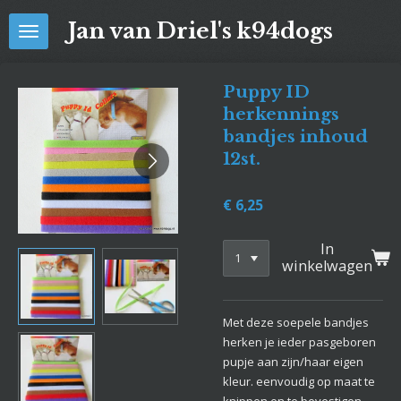
Ga
Jan van Driel's k94dogs
direct
naar
de
Puppy ID
hoofdinhoud
herkennings
bandjes inhoud
12st.
€ 6,25
In
winkelwagen
Met deze soepele bandjes
herken je ieder pasgeboren
pupje aan zijn/haar eigen
kleur. eenvoudig op maat te
knippen en te bevestigen