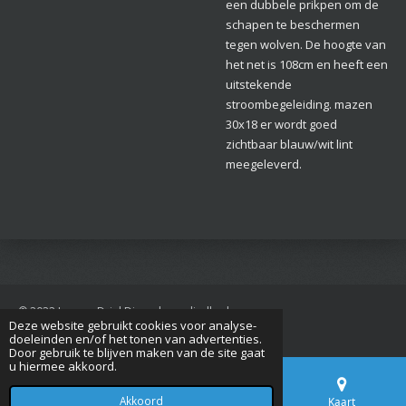
een dubbele prikpen om de
schapen te beschermen
tegen wolven. De hoogte van
het net is 108cm en heeft een
uitstekende
stroombegeleiding. mazen
30x18 er wordt goed
zichtbaar blauw/wit lint
meegeleverd.
© 2022 Jan van Driel Dierenbenodigdheden
Deze website gebruikt cookies voor analyse-
Powered by
JouwWeb
doeleinden en/of het tonen van advertenties.
Door gebruik te blijven maken van de site gaat
u hiermee akkoord.
Akkoord
E-mailadres
Telefoonnummer
Kaart