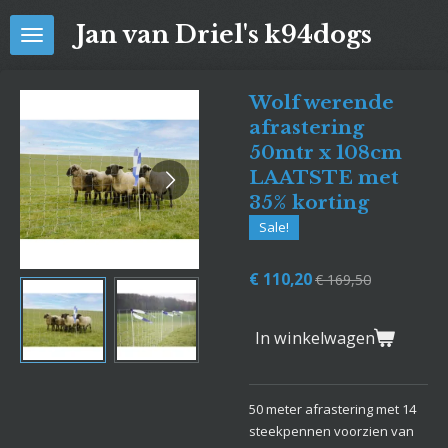
Ga
Jan van Driel's k94dogs
direct
naar
de
Wolf werende
hoofdinhoud
afrastering
50mtr x 108cm
LAATSTE met
35% korting
Sale!
€ 110,20
€ 169,50
In winkelwagen
50 meter afrastering met 14
steekpennen voorzien van