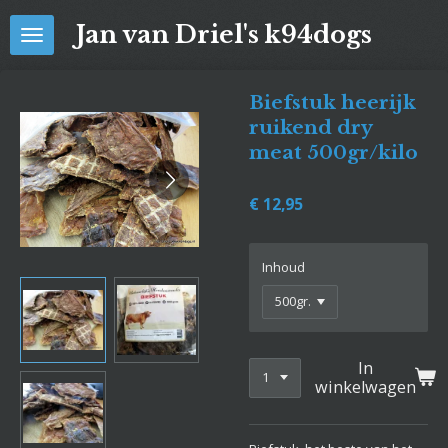
Ga
Jan van Driel's k94dogs
direct
naar
de
Biefstuk heerijk
hoofdinhoud
ruikend dry
meat 500gr/kilo
€ 12,95
Inhoud
In
winkelwagen