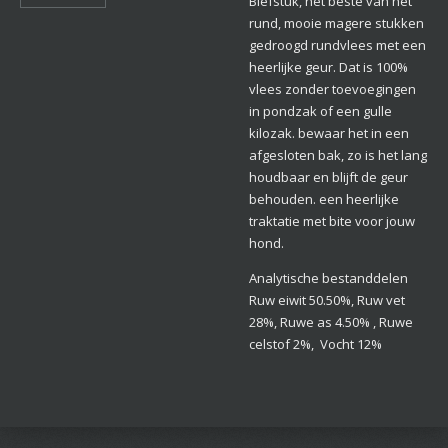
Biefstuk, het beste van het
rund, mooie magere stukken
gedroogd rundvlees met een
heerlijke geur. Dat is 100%
vlees zonder toevoegingen
in pondzak of een gulle
kilozak. bewaar het in een
afgesloten bak, zo is het lang
houdbaar en blijft de geur
behouden. een heerlijke
traktatie met bite voor jouw
hond.
Analytische bestanddelen
Ruw eiwit 50.50%, Ruw vet
28%, Ruwe as 4.50% , Ruwe
celstof 2%, Vocht 12%