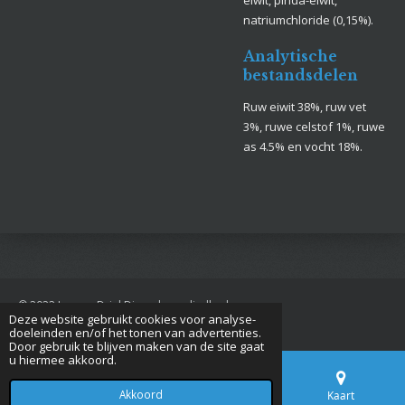
natriumchloride (0,15%).
Analytische
bestandsdelen
Ruw eiwit 38%, ruw vet
3%, ruwe celstof 1%, ruwe
as 4.5% en vocht 18%.
© 2022 Jan van Driel Dierenbenodigdheden
Deze website gebruikt cookies voor analyse-
Powered by
JouwWeb
doeleinden en/of het tonen van advertenties.
Door gebruik te blijven maken van de site gaat
u hiermee akkoord.
Akkoord
E-mailadres
Telefoonnummer
Kaart