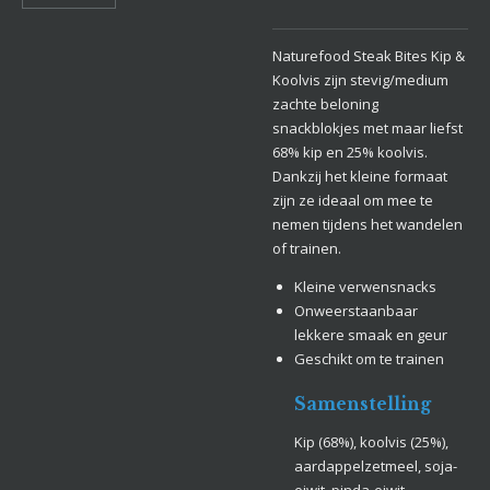
Naturefood Steak Bites Kip &
Koolvis zijn stevig/medium
zachte beloning
snackblokjes met maar liefst
68% kip en 25% koolvis.
Dankzij het kleine formaat
zijn ze ideaal om mee te
nemen tijdens het wandelen
of trainen.
Kleine verwensnacks
Onweerstaanbaar
lekkere smaak en geur
Geschikt om te trainen
Samenstelling
Kip (68%), koolvis (25%),
aardappelzetmeel, soja-
eiwit, pinda-eiwit,