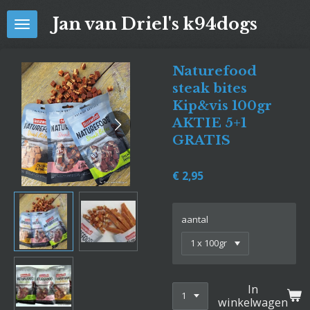
Ga
Jan van Driel's k94dogs
direct
naar
de
Naturefood
hoofdinhoud
steak bites
Kip&vis 100gr
AKTIE 5+1
GRATIS
€ 2,95
aantal
In
winkelwagen