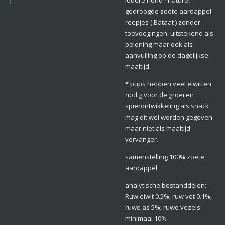
gedroogde zoete aardappel
reepjes ( Bataat ) zonder
toevoegingen. uitstekend als
beloning maar ook als
aanvulling op de dagelijkse
maaltijd.
* pups hebben veel eiwitten
nodig voor de groei en
spierontwikkeling als snack
mag dit wel worden gegeven
maar niet als maaltijd
vervanger.
samenstelling 100% zoete
aardappel
analytische bestanddelen:
Ruw eiwit 0.5%, ruw vet 0.1%,
ruwe as 5%, ruwe vezels
minimaal 10%