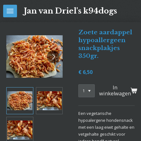
Ga
Jan van Driel's k94dogs
direct
naar
de
Zoete aardappel
hoofdinhoud
hypoallergeen
snackplakjes
350gr.
€ 6,50
In
winkelwagen
Een vegetarische
hypoalergene hondensnack
met een laag eiwit gehalte en
vetgehalte geschikt voor
iedere hond* naturel