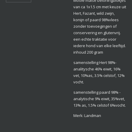
Mooie malse beloningblokjes
van ca 1x1.5 cm met keuze uit
Hert, Fazant, wild zwijn,
konijn of paard 98%vlees
zonder toevoegingen of
conservering en glutenvrij.
een echte traktatie voor
iedere hond van elke leeftijd.
inhoud 200 gram
samenstelling Hert 98%-
analitysche 46% eiwit, 16%
vet, 10%as, 3.5% celstof, 12%
vocht.
samenstelling paard 98% -
analytische 9% eiwit, 35%vet,
13% as, 1.5% celstof 6%vocht.
Merk: Landman