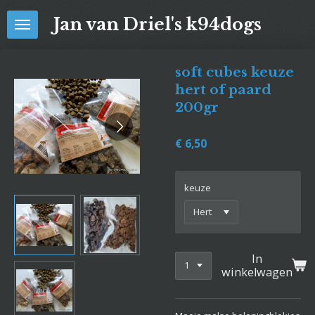
Ga
Jan van Driel's k94dogs
direct
naar
de
soft cubes keuze
hoofdinhoud
hert of paard
200gr
€ 6,50
keuze
In
winkelwagen