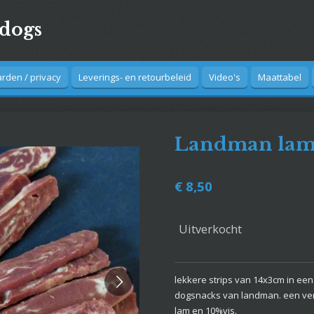
4dogs
den / privacy
Leverings- en retourbeleid
Video's
Maattabel
Landman lam/
€ 8,50
Uitverkocht
lekkere strips van 14x3cm in een
dogsnacks van landman. een ve
lam en 10%vis.