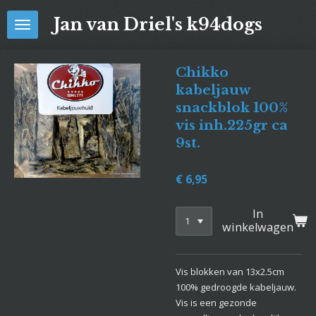
Ga
Jan van Driel's k94dogs
direct
naar
de
Chikko
hoofdinhoud
kabeljauw
snackblok 100%
vis inh.225gr ca
9st.
€ 6,95
In
winkelwagen
Vis blokken van 13x2.5cm
100% gedroogde kabeljauw.
Vis is een gezonde