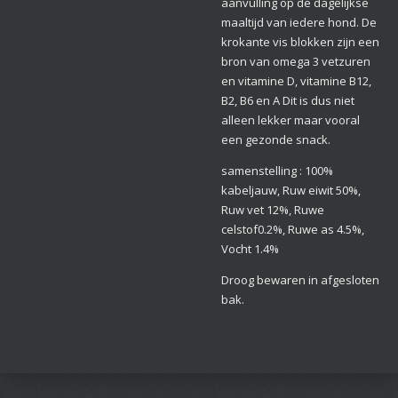
aanvulling op de dagelijkse
maaltijd van iedere hond. De
krokante vis blokken zijn een
bron van omega 3 vetzuren
en
vitamine D, vitamine B12,
B2, B6 en A Dit is dus niet
alleen lekker maar vooral
een gezonde snack.
samenstelling : 100%
kabeljauw, Ruw eiwit 50%,
Ruw vet 12%, Ruwe
celstof0.2%, Ruwe as 4.5%,
Vocht 1.4%
Droog bewaren in afgesloten
bak.