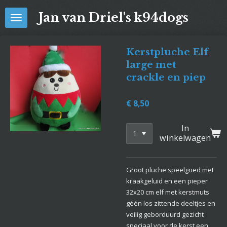
Ga
Jan van Driel's k94dogs
direct
naar
de
Kerstpluche Elf
hoofdinhoud
large met
crackle en piep
€ 8,50
In
winkelwagen
Groot pluche speelgoed met
kraakgeluid en een pieper
32x20 cm elf met kerstmuts
géén los zittende deeltjes en
veilig geborduurd gezicht
speciaal voor de kerst een