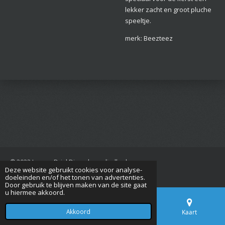
lekker zacht en groot pluche
speeltje.
merk: Beezteez
© 2022 Jan van Driel Dierenbenodigdheden
Deze website gebruikt cookies voor analyse-
Powered by
JouwWeb
doeleinden en/of het tonen van advertenties.
Door gebruik te blijven maken van de site gaat
u hiermee akkoord.
Akkoord
E-mailadres
Telefoonnummer
Kaart