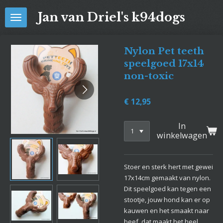
Ga
Jan van Driel's k94dogs
direct
naar
de
Nylon Pet teeth
hoofdinhoud
speelgoed 17x14
non-toxic
€ 12,95
In
winkelwagen
Stoer en sterk hert met gewei
17x14cm gemaakt van nylon.
Dit speelgoed kan tegen een
stootje, jouw hond kan er op
kauwen en het smaakt naar
beef, dat maakt het heel