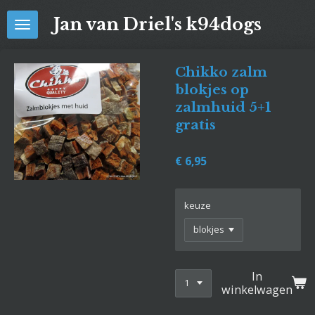
Ga
Jan van Driel's k94dogs
direct
naar
de
Chikko zalm
hoofdinhoud
blokjes op
zalmhuid 5+1
gratis
€ 6,95
keuze
In
winkelwagen