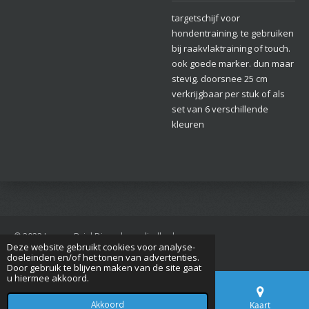
targetschijf voor
hondentraining. te gebruiken
bij raakvlaktraining of touch.
ook goede marker. dun maar
stevig. doorsnee 25 cm
verkrijgbaar per stuk of als
set van 6 verschillende
kleuren
© 2022 Jan van Driel Dierenbenodigdheden
Deze website gebruikt cookies voor analyse-
Powered by
JouwWeb
doeleinden en/of het tonen van advertenties.
Door gebruik te blijven maken van de site gaat
u hiermee akkoord.
Akkoord
E-mailadres
Telefoonnummer
Kaart