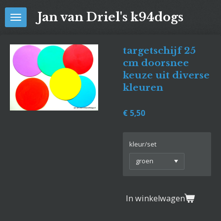
Ga
Jan van Driel's k94dogs
direct
naar
de
targetschijf 25
hoofdinhoud
cm doorsnee
keuze uit diverse
kleuren
€ 5,50
kleur/set
In winkelwagen