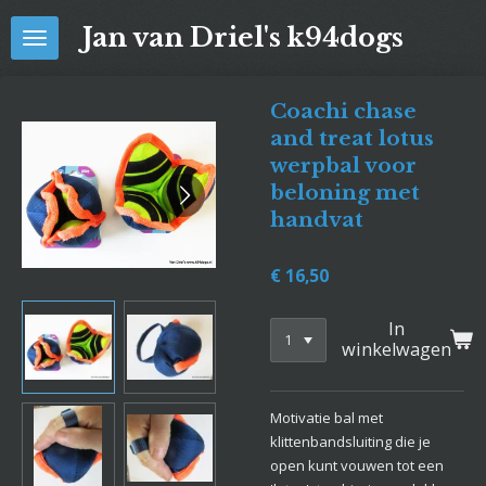
Ga
Jan van Driel's k94dogs
direct
naar
de
Coachi chase
hoofdinhoud
and treat lotus
werpbal voor
beloning met
handvat
€ 16,50
In
winkelwagen
Motivatie bal met
klittenbandsluiting die je
open kunt vouwen tot een