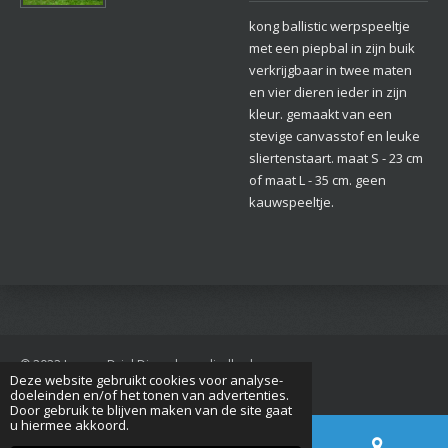
kong ballistic werpspeeltje
met een piepbal in zijn buik
verkrijgbaar in twee maten
en vier dieren ieder in zijn
kleur. gemaakt van een
stevige canvasstof en leuke
sliertenstaart. maat S - 23 cm
of maat L - 35 cm. geen
kauwspeeltje.
© 2022 Jan van Driel Dierenbenodigdheden
Deze website gebruikt cookies voor analyse-
Powered by
JouwWeb
doeleinden en/of het tonen van advertenties.
Door gebruik te blijven maken van de site gaat
u hiermee akkoord.