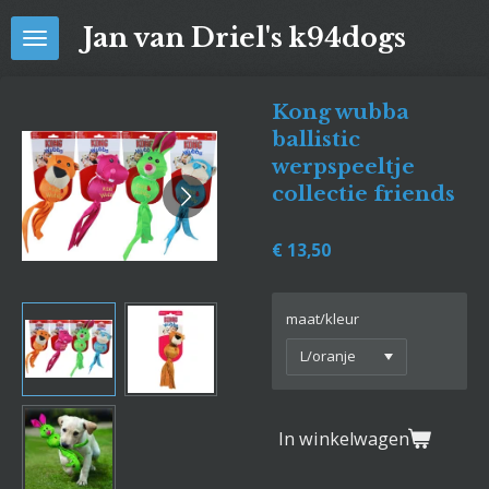
Ga
Jan van Driel's k94dogs
direct
naar
de
Kong wubba
hoofdinhoud
ballistic
werpspeeltje
collectie friends
€ 13,50
maat/kleur
In winkelwagen