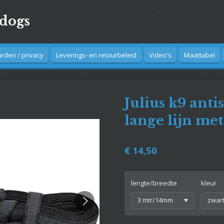
4dogs
den / privacy
Leverings- en retourbeleid
Video's
Maattabel
Julius k9 anti
lange lijn me
€ 14,50
lengte/breedte
kleur