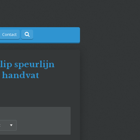
Contact
slip speurlijn
t handvat