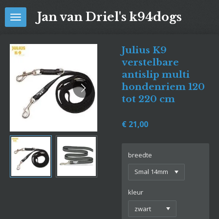
Ga
Jan van Driel's k94dogs
direct
naar
de
Julius K9
hoofdinhoud
verstelbare
antislip multi
hondenriem 120
tot 220 cm
€ 21,00
breedte
kleur