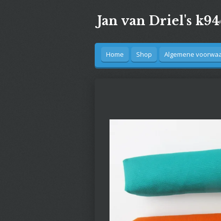
Ga
Jan van Driel's k9
direct
naar
de
hoofdinhoud
Home
Shop
Algemene voorwaar