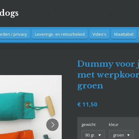
4dogs
den / privacy
Leverings- en retourbeleid
Video's
Maattabel
Dummy voor j
met werpkoor
groen
€ 11,50
gewicht
kleur