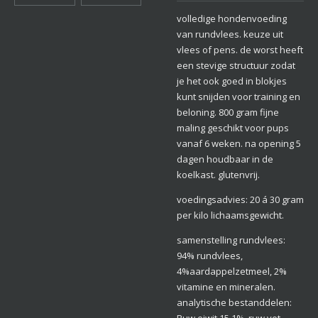
volledige hondenvoeding
van rundvlees. keuze uit
vlees of pens. de worst heeft
een stevige structuur zodat
je het ook goed in blokjes
kunt snijden voor training en
beloning. 800 gram fijne
maling geschikt voor pups
vanaf 6 weken. na opening 5
dagen houdbaar in de
koelkast. glutenvrij.
voedingsadvies: 20 á 30 gram
per kilo lichaamsgewicht.
samenstelling rundvlees:
94% rundvlees,
4%aardappelzetmeel, 2%
vitamine en mineralen.
analytische bestanddelen: