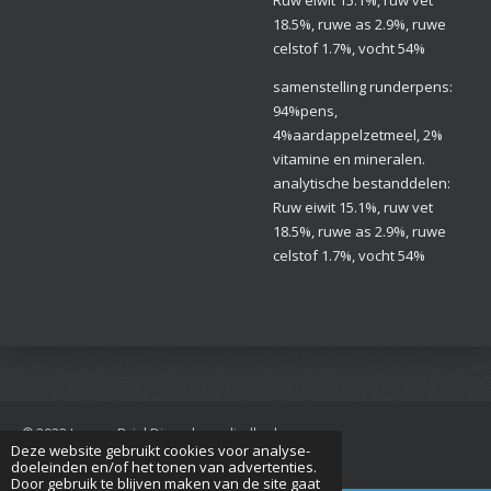
Ruw eiwit 15.1%, ruw vet
18.5%, ruwe as 2.9%, ruwe
celstof 1.7%, vocht 54%
samenstelling runderpens:
94%pens,
4%aardappelzetmeel, 2%
vitamine en mineralen.
analytische bestanddelen:
Ruw eiwit 15.1%, ruw vet
18.5%, ruwe as 2.9%, ruwe
celstof 1.7%, vocht 54%
© 2022 Jan van Driel Dierenbenodigdheden
Deze website gebruikt cookies voor analyse-
Powered by
JouwWeb
doeleinden en/of het tonen van advertenties.
Door gebruik te blijven maken van de site gaat