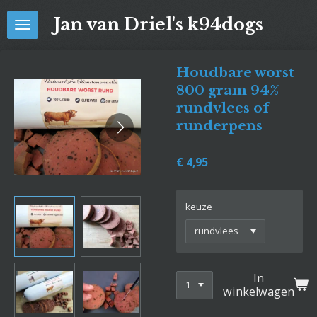
Ga
Jan van Driel's k94dogs
direct
naar
de
Houdbare worst
hoofdinhoud
800 gram 94%
rundvlees of
runderpens
€ 4,95
keuze
In
winkelwagen