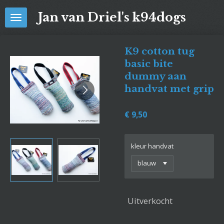
Ga
Jan van Driel's k94dogs
direct
naar
de
K9 cotton tug
hoofdinhoud
basic bite
dummy aan
handvat met grip
€ 9,50
kleur handvat
Uitverkocht