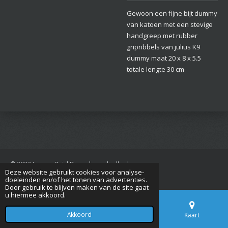
Gewoon een fijne bijt dummy
van katoen met een stevige
handgreep met rubber
gripribbels van julius K9
dummy maat 20 x 8 x 5.5
totale lengte 30 cm
© 2022 Jan van Driel Dierenbenodigdheden
Deze website gebruikt cookies voor analyse-
Powered by
JouwWeb
doeleinden en/of het tonen van advertenties.
Door gebruik te blijven maken van de site gaat
u hiermee akkoord.
Akkoord
E-mailadres
Telefoonnummer
Kaart