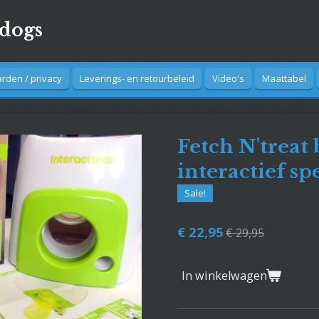
4dogs
den / privacy
Leverings- en retourbeleid
Video's
Maattabel
Fetch N'treat 
interactief s
Sale!
€ 22,95
€ 29,95
In winkelwagen