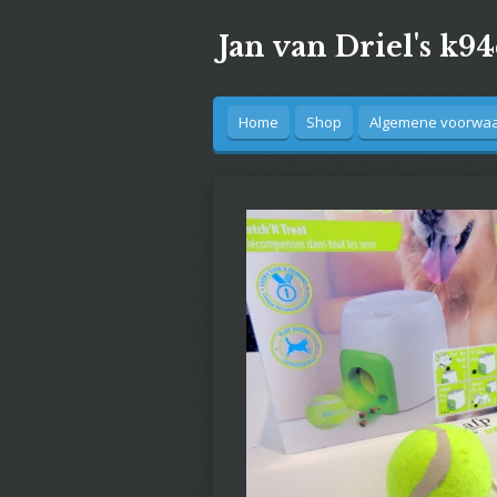
Ga
Jan van Driel's k9
direct
naar
de
hoofdinhoud
Home
Shop
Algemene voorwaar