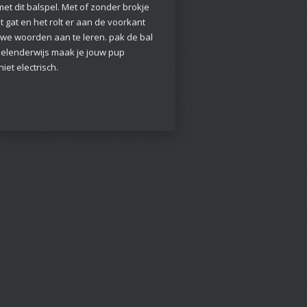
met dit balspel. Met of zonder brokje
het gat en het rolt er aan de voorkant
uwe woorden aan te leren. pak de bal
. spelenderwijs maak je jouw pup
niet electrisch.