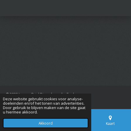
© 2022 Jan van Driel Dierenbenodigdheden
Deze website gebruikt cookies voor analyse-
Powered by
JouwWeb
doeleinden en/of het tonen van advertenties.
Door gebruik te blijven maken van de site gaat
u hiermee akkoord.
Akkoord
E-mailadres
Telefoonnummer
Kaart