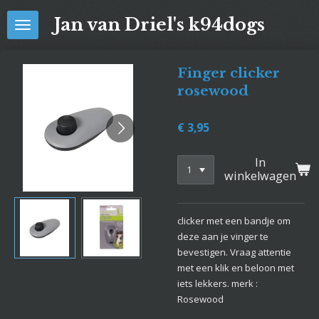
Ga
Jan van Driel's k94dogs
direct
naar
de
Finger clicker
hoofdinhoud
rosewood
€ 3,95
In
winkelwagen
clicker met een bandje om
deze aan je vinger te
bevestigen. Vraag attentie
met een klik en beloon met
iets lekkers. merk :
Rosewood