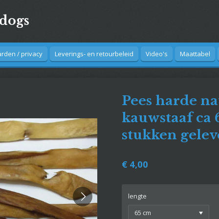
4dogs
den / privacy
Leverings- en retourbeleid
Video's
Maattabel
Pees harde na
kauwstaaf ca 
stukken gelev
€ 4,00
lengte